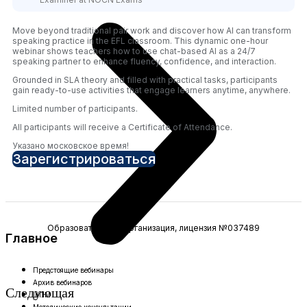
Move beyond traditional pair work and discover how AI can transform
speaking practice in the EFL classroom. This dynamic one-hour
webinar shows teachers how to use chat-based AI as a 24/7
speaking partner to enhance fluency, confidence, and interaction.
Grounded in SLA theory and filled with practical tasks, participants
gain ready-to-use activities that engage learners anytime, anywhere.
Limited number of participants.
All participants will receive a Certificate of Attendance.
Указано московское время!
Зарегистрироваться
Образовательная организация, лицензия №037489
Главное
Предстоящие вебинары
Архив вебинаров
Следующая
ШПМ