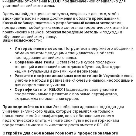
инициативы от компании
RELOD
, предназначенной специально для
учителей английского языка.
Здесь вы найдете ценные ресурсы, созданные для того, чтобы
вдохновить вас на новые достижения в области преподавания.
Каждый вебинар, тщательно разработанный нашими экспертами,
представляет собой уникальное сочетание теоретических знаний и
практических навыков, отражая передовые методы и подходы в
обучении английскому языку.
Ваши возможности:
Интерактивные сессии:
Погрузитесь в мир живого общения и
обмена опытом с ведущими специалистами в области
преподавания английского языка.
Современные темы:
Оставайтесь в курсе последних
тенденций и инноваций в методиках обучения, благодаря
нашим актуальным и динамичным вебинарам.
Развитие профессиональных компетенций:
Улучшайте свои
учебные методы и развивайте ключевые навыки, необходимые
для современного учителя.
Сертификаты от RELOD:
Подтвердите свое участие и
профессиональное развитие с помощью сертификатов,
выдаваемых по окончании курсов.
Присоединяйтесь к нам:
Эти вебинары идеально подходят для
учителей английского языка, которые стремятся не только к
повышению своей квалификации, но и к обогащению своего
педагогического опыта. Начните свой путь к новым горизонтам
профессионального и личностного роста вместе с RELOD.
Откройте для себя новые горизонты профессионального