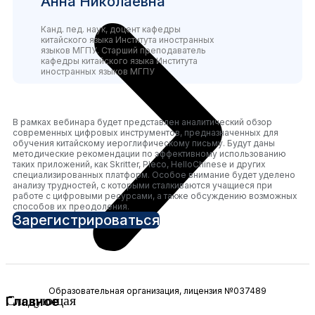
Анна Николаевна
Канд. пед. наук, доцент кафедры
китайского языка Института иностранных
языков МГПУ. Старший преподаватель
кафедры китайского языка Института
иностранных языков МГПУ
В рамках вебинара будет представлен аналитический обзор
современных цифровых инструментов, предназначенных для
обучения китайскому иероглифическому письму. Будут даны
методические рекомендации по эффективному использованию
таких приложений, как Skritter, Pleco, HelloChinese и других
специализированных платформ. Особое внимание будет уделено
анализу трудностей, с которыми сталкиваются учащиеся при
работе с цифровыми ресурсами, а также обсуждению возможных
способов их преодоления.
Зарегистрироваться
Образовательная организация, лицензия №037489
Следующая
Главное