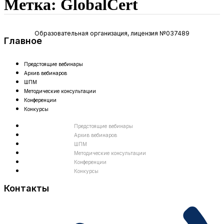
Метка:
GlobalCert
Образовательная организация, лицензия №037489
Главное
Предстоящие вебинары
Архив вебинаров
ШПМ
Методические консультации
Конференции
Конкурсы
Предстоящие вебинары
Архив вебинаров
ШПМ
Методические консультации
Конференции
Конкурсы
Контакты